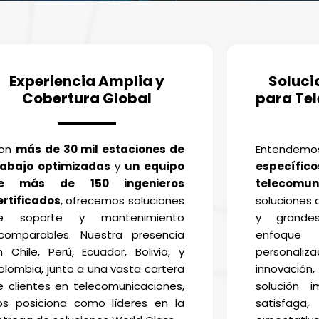
Experiencia Amplia y
Soluci
Cobertura Global
para Te
on
más de 30 mil estaciones de
Entend
rabajo optimizadas
y
un equipo
específicos
e más de 150 ingenieros
telecomun
ertificados
, ofrecemos soluciones
soluciones
e soporte y mantenimiento
y grande
ncomparables. Nuestra presencia
enfoque
n Chile, Perú, Ecuador, Bolivia, y
personaliza
olombia, junto a una vasta cartera
innovación
e clientes en telecomunicaciones,
solución 
os posiciona como líderes en la
satisfaga