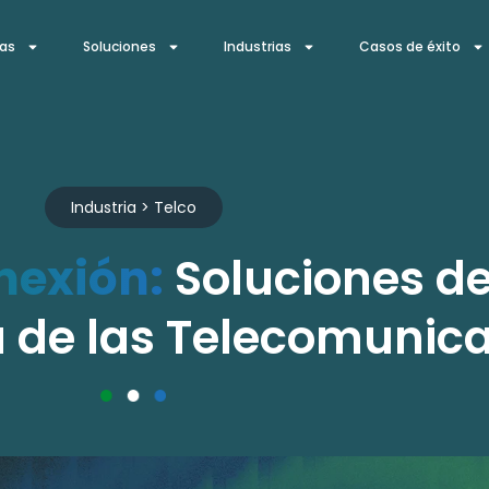
ías
Soluciones
Industrias
Casos de éxito
Industria > Telco
nexión:
Soluciones d
ia de las Telecomunic