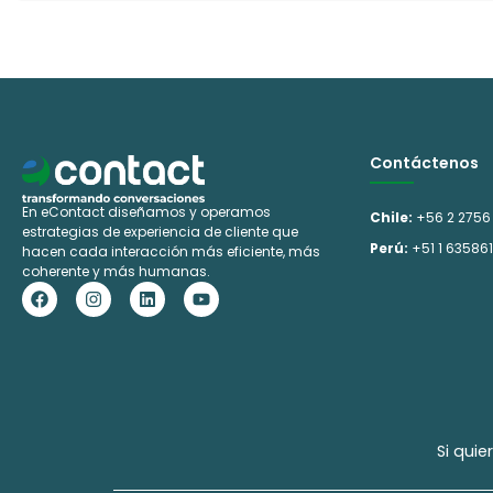
Contáctenos
En eContact diseñamos y operamos
Chile:
+56 2 2756
estrategias de experiencia de cliente que
Perú:
+51 1 63586
hacen cada interacción más eficiente, más
coherente y más humanas.
F
I
L
Y
a
n
i
o
c
s
n
u
e
t
k
t
b
a
e
u
o
g
d
b
o
r
i
e
k
a
n
m
Si qui