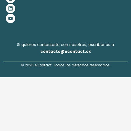
b
a
e
u
o
g
d
b
o
r
i
e
k
a
n
m
Si quieres contactarte con nosotros, escríbenos a
contacto@econtact.cx
© 2026 eContact. Todos los derechos reservados.