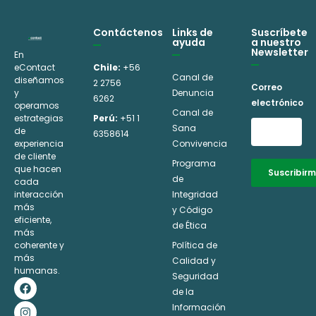
Contáctenos
Links de
Suscríbete
ayuda
a nuestro
Newsletter
En
eContact
Chile:
+56
Canal de
diseñamos
2 2756
Correo
y
Denuncia
6262
electrónico
operamos
Canal de
estrategias
Perú:
+51 1
Sana
de
6358614
experiencia
Convivencia
de cliente
Programa
que hacen
Suscribir
de
cada
interacción
Integridad
Alternative:
más
y Código
eficiente,
de Ética
más
coherente y
Política de
más
Calidad y
humanas.
Seguridad
F
I
L
Y
a
n
i
o
de la
c
s
n
u
Información
e
t
k
t