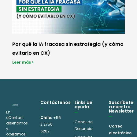
Por qué la IA fracasa sin estrategia (y cómo
evitarlo en CX)
Leer más >
Contáctenos
Links de
Suscríbete
ayuda
a nuestro
Newsletter
En
eContact
Chile:
+56
Canal de
diseñamos
2 2756
Correo
y
Denuncia
6262
electrónico
operamos