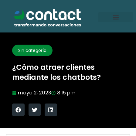
Ir
al
contenido
Sin categoría
¿Cómo atraer clientes
mediante los chatbots?
mayo 2, 2023
8:15 pm