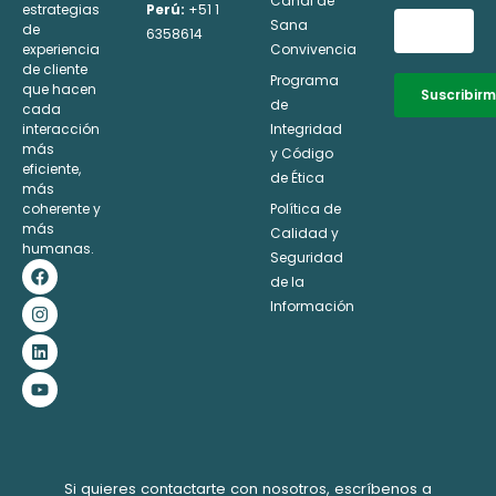
Canal de
estrategias
Perú:
+51 1
Sana
de
6358614
experiencia
Convivencia
de cliente
Programa
que hacen
Suscribir
de
cada
interacción
Integridad
Alternative:
más
y Código
eficiente,
de Ética
más
coherente y
Política de
más
Calidad y
humanas.
Seguridad
F
I
L
Y
a
n
i
o
de la
c
s
n
u
Información
e
t
k
t
b
a
e
u
o
g
d
b
o
r
i
e
k
a
n
m
Si quieres contactarte con nosotros, escríbenos a