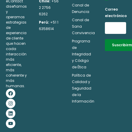
eContact
Chile:
+56
Canal de
diseñamos
2 2756
Correo
y
Denuncia
6262
electrónico
operamos
Canal de
estrategias
Perú:
+51 1
Sana
de
6358614
experiencia
Convivencia
de cliente
Programa
que hacen
Suscribir
de
cada
interacción
Integridad
Alternative:
más
y Código
eficiente,
de Ética
más
coherente y
Política de
más
Calidad y
humanas.
Seguridad
F
I
L
Y
a
n
i
o
de la
c
s
n
u
Información
e
t
k
t
b
a
e
u
o
g
d
b
o
r
i
e
k
a
n
m