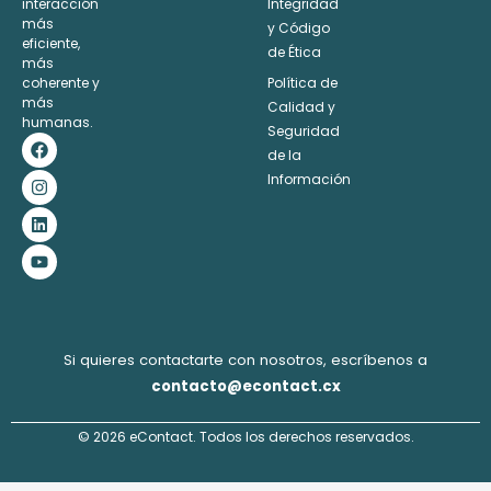
interacción
Integridad
Alternative:
más
y Código
eficiente,
de Ética
más
coherente y
Política de
más
Calidad y
humanas.
Seguridad
F
I
L
Y
a
n
i
o
de la
c
s
n
u
Información
e
t
k
t
b
a
e
u
o
g
d
b
o
r
i
e
k
a
n
m
Si quieres contactarte con nosotros, escríbenos a
contacto@econtact.cx
© 2026 eContact. Todos los derechos reservados.