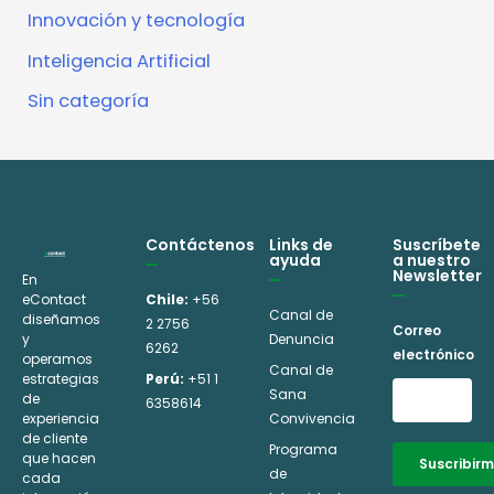
Innovación y tecnología
Inteligencia Artificial
Sin categoría
Contáctenos
Links de
Suscríbete
ayuda
a nuestro
Newsletter
En
eContact
Chile:
+56
Canal de
diseñamos
2 2756
Correo
y
Denuncia
6262
electrónico
operamos
Canal de
estrategias
Perú:
+51 1
Sana
de
6358614
experiencia
Convivencia
de cliente
Programa
que hacen
Suscribir
de
cada