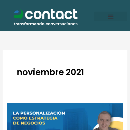
Ir
al
contenido
noviembre 2021
La
personalización
como