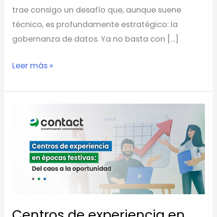
trae consigo un desafío que, aunque suene
técnico, es profundamente estratégico: la
gobernanza de datos. Ya no basta con […]
Leer más »
Centros
de
experiencia
en
épocas
festivas:
del
Centros de experiencia en
caos