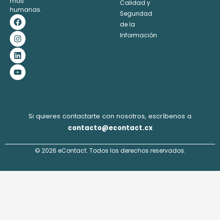
más
Calidad y
humanas.
Seguridad
F
I
L
Y
a
n
i
o
de la
c
s
n
u
Información
e
t
k
t
b
a
e
u
o
g
d
b
o
r
i
e
k
a
n
m
Si quieres contactarte con nosotros, escríbenos a
contacto@econtact.cx
© 2026 eContact. Todos los derechos reservados.