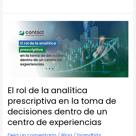
El
rol
de
la
analítica
prescriptiva
en
El rol de la analítica
la
toma
prescriptiva en la toma de
de
decisiones dentro de un
decisiones
centro de experiencias
dentro
de
Deja un comentario
/
Blog
/
brandbits