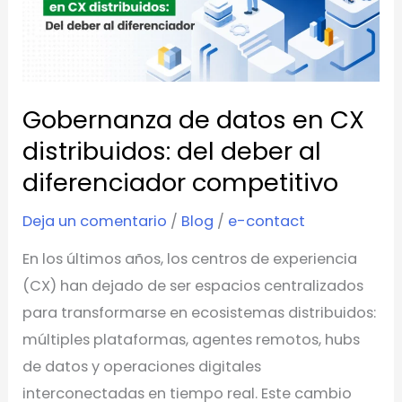
en
CX
distribuidos:
del
Gobernanza de datos en CX
deber
al
distribuidos: del deber al
diferenciador
diferenciador competitivo
competitivo
Deja un comentario
/
Blog
/
e-contact
En los últimos años, los centros de experiencia
(CX) han dejado de ser espacios centralizados
para transformarse en ecosistemas distribuidos:
múltiples plataformas, agentes remotos, hubs
de datos y operaciones digitales
interconectadas en tiempo real. Este cambio