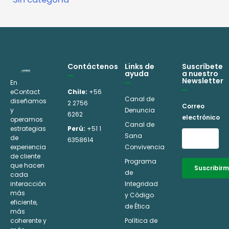
Contáctenos
Links de
Suscríbete
ayuda
a nuestro
Newsletter
En
eContact
Chile:
+56
Canal de
diseñamos
2 2756
Correo
y
Denuncia
6262
electrónico
operamos
Canal de
estrategias
Perú:
+51 1
Sana
de
6358614
experiencia
Convivencia
de cliente
Programa
que hacen
Suscribir
de
cada
interacción
Integridad
Alternative:
más
y Código
eficiente,
de Ética
más
coherente y
Política de