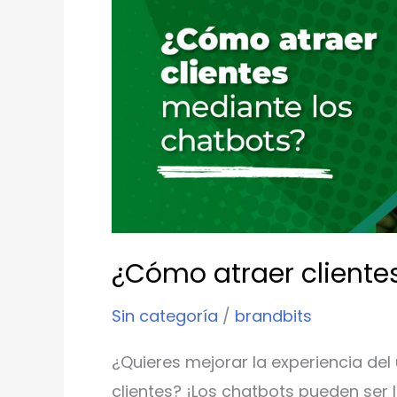
mediante
los
chatbots?
¿Cómo atraer cliente
Sin categoría
/
brandbits
¿Quieres mejorar la experiencia del
clientes? ¡Los chatbots pueden ser