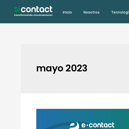
Ir
Inicio
Nosotros
Tecnolog
al
contenido
mayo 2023
Principales
usos