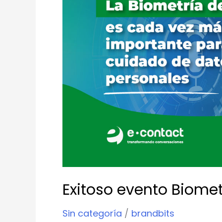
de
Voz
en
Chile
Exitoso evento Biomet
Sin categoría
/
brandbits