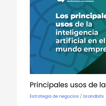
de
la
Inteligencia
Artificial
Principales usos de la 
Estrategia de negocios
/
brandbits