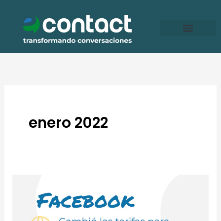
Ir
al
contenido
enero 2022
Facebook
cambió
las