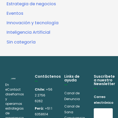
Estrategia de negocios
Eventos
Innovación y tecnología
Inteligencia Artificial
Sin categoría
Contáctenos
Links de
Suscríbete
ayuda
a nuestro
Newsletter
En
eContact
Chile:
+56
Canal de
diseñamos
2 2756
Correo
y
Denuncia
6262
electrónico
operamos
Canal de
estrategias
Perú:
+51 1
Sana
de
6358614
experiencia
Convivencia